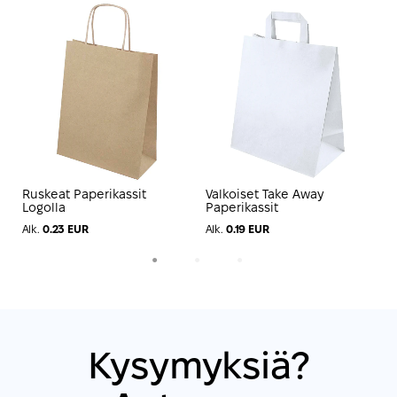
Ruskeat Paperikassit
Valkoiset Take Away
R
Logolla
Paperikassit
K
Alk.
0.23 EUR
Alk.
0.19 EUR
A
1
2
3
Kysymyksiä?