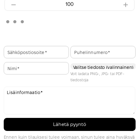
Sähköpostiosoite
Puhelinnumero
Valitse tiedosto (valinnainen)
Nimi
Voit ladata PNG-, JPG- tai PDF-
tiedostoja
Lisäinformaatio
Ennen kuin tilauksesi tulee voimaan, sinun tulee aina hyväksyä