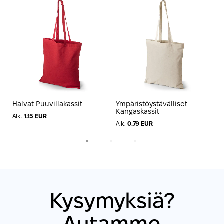
Halvat Puuvillakassit
Ympäristöystävälliset
K
Kangaskassit
Alk.
1.15 EUR
A
Alk.
0.79 EUR
1
2
3
Kysymyksiä?
Autamme