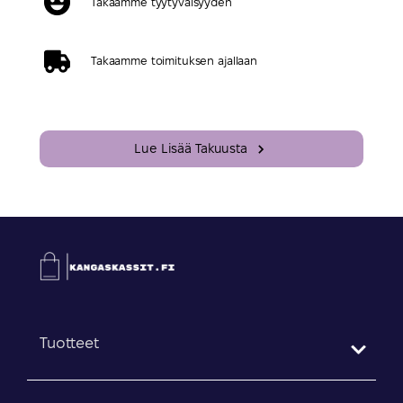
Takaamme tyytyväisyyden
Takaamme toimituksen ajallaan
Lue Lisää Takuusta
Tuotteet