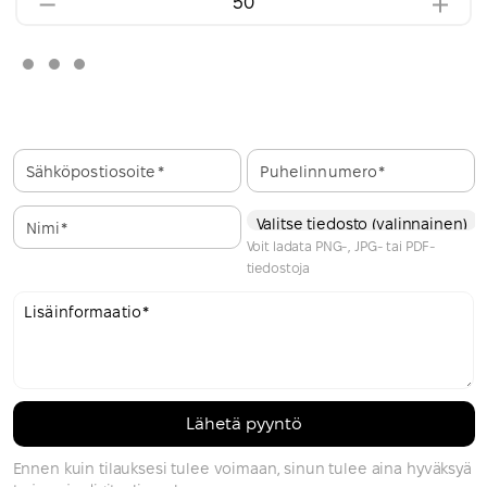
Sähköpostiosoite
Puhelinnumero
Valitse tiedosto (valinnainen)
Nimi
Voit ladata PNG-, JPG- tai PDF-
tiedostoja
Lisäinformaatio
Ennen kuin tilauksesi tulee voimaan, sinun tulee aina hyväksyä