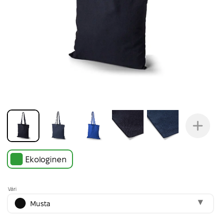
Ekologinen
Väri
Musta