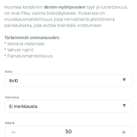
Huomaa kestävien
denim-nyöripussien
tyyli ja luotettavuus,
ne ovat fiksu valinta brändäykseesi. Pusseissa on
muokkausmahdollisuus jopa nelivärisellä yksilöllisellä
painatuksella, joka auttaa brändiäsi erottumaan.
Tärkeimmät ominaisuudet:
* Kestävä materiaali
* Vahvat nyörit
* Painatusmahdollisuus
Koko
8x10
Painotus
Ei merkkausta
Määrä