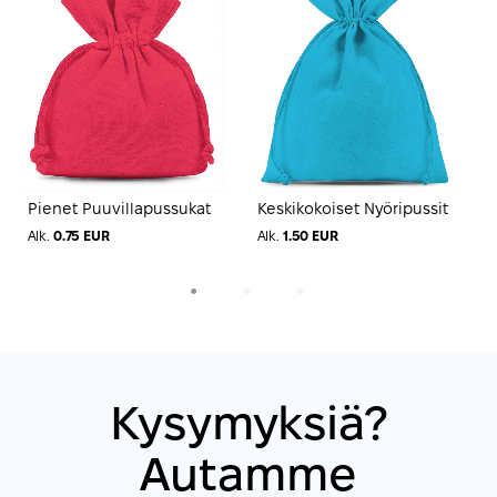
Pienet Puuvillapussukat
Keskikokoiset Nyöripussit
S
n
Alk.
0.75 EUR
Alk.
1.50 EUR
A
1
2
3
Kysymyksiä?
Autamme