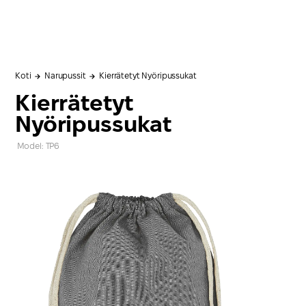
Koti
Narupussit
Kierrätetyt Nyöripussukat
Kierrätetyt
Nyöripussukat
Model: TP6