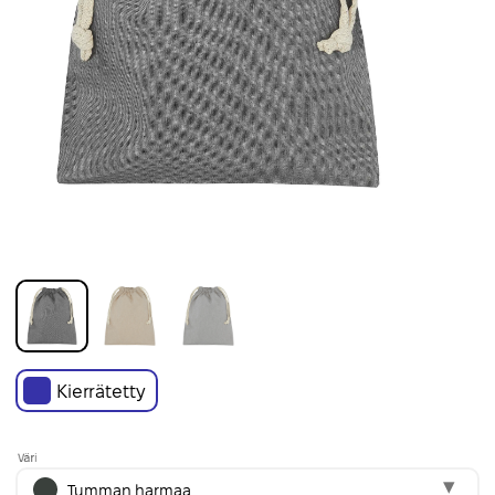
Kierrätetty
Väri
Tumman harmaa