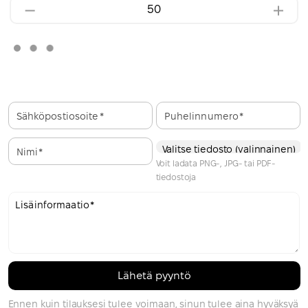
Sähköpostiosoite
Puhelinnumero
Valitse tiedosto (valinnainen)
Nimi
Voit ladata PNG-, JPG- tai PDF-
tiedostoja
Lisäinformaatio
Ennen kuin tilauksesi tulee voimaan, sinun tulee aina hyväksyä