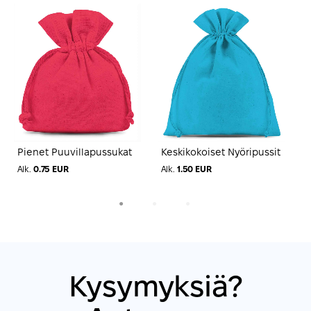
Pienet Puuvillapussukat
Keskikokoiset Nyöripussit
S
n
Alk.
0.75 EUR
Alk.
1.50 EUR
A
1
2
3
Kysymyksiä?