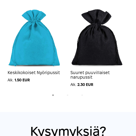
Keskikokoiset Nyöripussit
Suuret puuvillaiset
D
narupussit
Alk.
1.50 EUR
A
Alk.
2.30 EUR
1
2
3
Kysymyksiä?