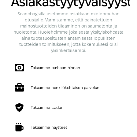
Asiakastyytyväisyyst
Scandbagsilla asetamme asiakkaan mielenrauhan
etusijalle. Varmistamme, että painatettujen
mainostuotteiden tilaaminen on saumatonta ja
huoletonta. Huolehdimme jokaisesta yksityiskohdasta
aina tuotesuositusten antamisesta lopullisten
tuotteiden toimitukseen, jotta kokemuksesi olisi
yksinkertaisempi.
Takaamme parhaan hinnan
Takaamme henkilökohtaisen palvelun
Takaamme laadun
Takaamme näytteet