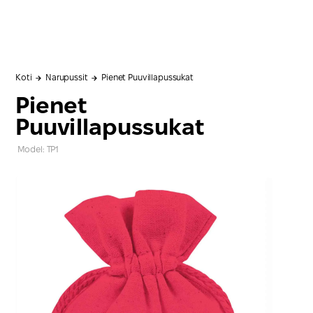
Koti
Narupussit
Pienet Puuvillapussukat
Pienet
Puuvillapussukat
Model: TP1