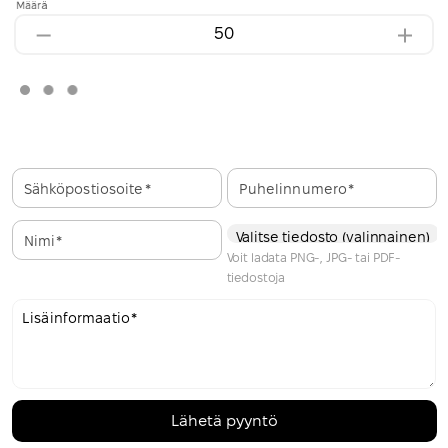
Määrä
Sähköpostiosoite
Puhelinnumero
Valitse tiedosto (valinnainen)
Nimi
Voit ladata PNG-, JPG- tai PDF-
tiedostoja
Lisäinformaatio