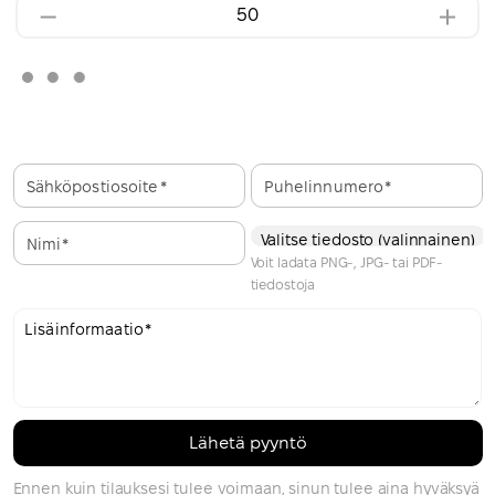
Sähköpostiosoite
Puhelinnumero
Valitse tiedosto (valinnainen)
Nimi
Voit ladata PNG-, JPG- tai PDF-
tiedostoja
Lisäinformaatio
Ennen kuin tilauksesi tulee voimaan, sinun tulee aina hyväksyä