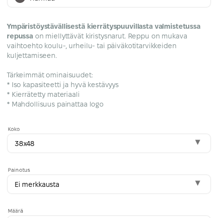
Ympäristöystävällisestä kierrätyspuuvillasta valmistetussa
repussa
on miellyttävät kiristysnarut. Reppu on mukava
vaihtoehto koulu-, urheilu- tai päiväkotitarvikkeiden
kuljettamiseen.
Tärkeimmät ominaisuudet:
* Iso kapasiteetti ja hyvä kestävyys
* Kierrätetty materiaali
* Mahdollisuus painattaa logo
Koko
38x48
Painotus
Ei merkkausta
Määrä