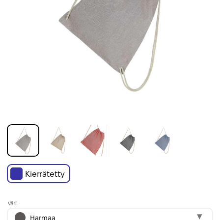
Kierrätetty
Väri
Harmaa