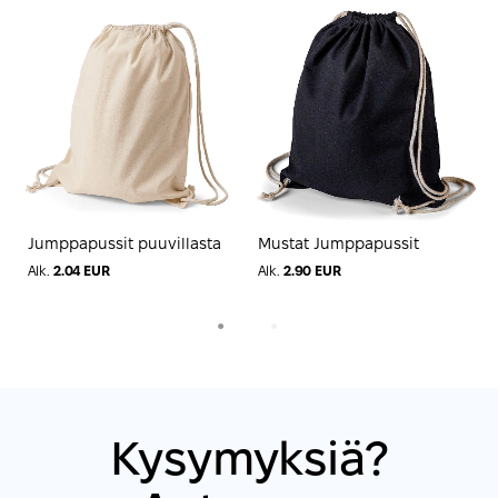
Jumppapussit puuvillasta
Mustat Jumppapussit
V
N
Alk.
2.04 EUR
Alk.
2.90 EUR
A
1
2
Kysymyksiä?