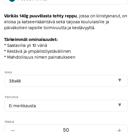
Värikäs 140g puuvillasta tehty reppu
, jossa on kiristysnarut, on
eloisa ja katseenkääntävä sekä tarjoaa koululaisille ja
päiväkotien lapsille toimivuutta ja kestävyyttä.
Tärkeimmät ominaisuudet:
* Saatavilla yli 10 väriä
* Kestävä ja ympäristöystävällinen
* Mahdollisuus nimen painatukseen
Koko
38x48
Painotus
Ei merkkausta
Määrä