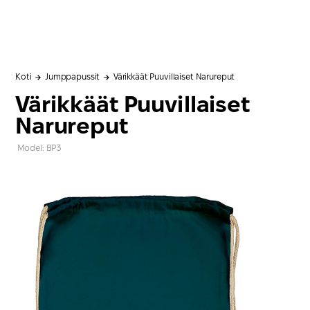
Koti
Jumppapussit
Värikkäät Puuvillaiset Narureput
Värikkäät Puuvillaiset
Narureput
Model: BP3