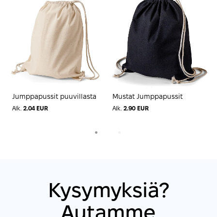
Jumppapussit puuvillasta
Mustat Jumppapussit
J
K
Alk.
2.04 EUR
Alk.
2.90 EUR
A
1
2
Kysymyksiä?
Autamme