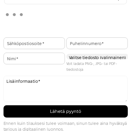
Sähköpostiosoite
Puhelinnumero
Valitse tiedosto (valinnainen)
Nimi
Voit ladata PNG-, JPG- tai PDF-
tiedostoja
Lisäinformaatio
Ennen kuin tilauksesi tulee voimaan, sinun tulee aina hyväksyä
tarjous ja digitaalinen luonnos.