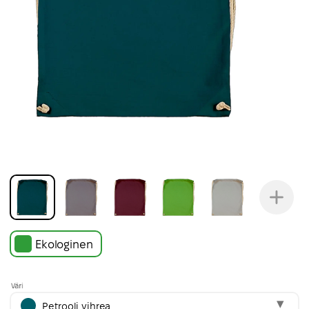
Ekologinen
Väri
Petrooli vihrea