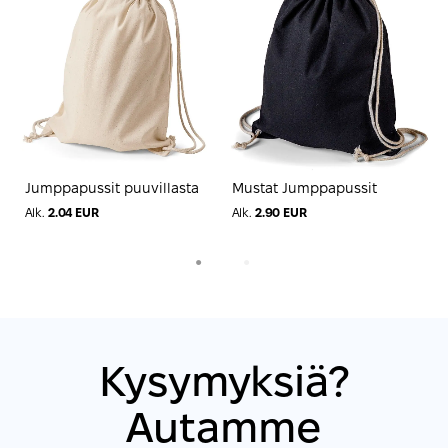
Jumppapussit puuvillasta
Mustat Jumppapussit
V
N
Alk.
2.04 EUR
Alk.
2.90 EUR
A
1
2
Kysymyksiä?
Autamme