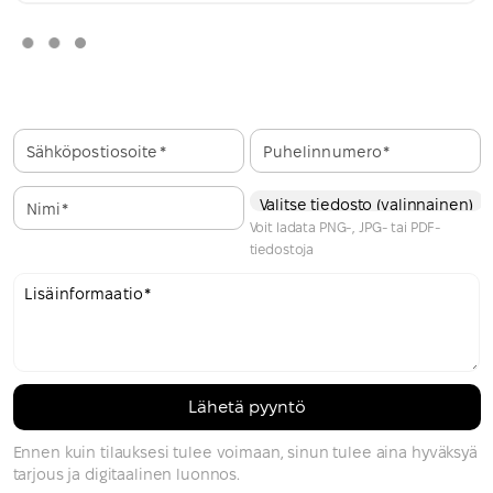
Sähköpostiosoite
Puhelinnumero
Valitse tiedosto (valinnainen)
Nimi
Voit ladata PNG-, JPG- tai PDF-
tiedostoja
Lisäinformaatio
Ennen kuin tilauksesi tulee voimaan, sinun tulee aina hyväksyä
tarjous ja digitaalinen luonnos.