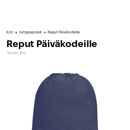
Koti
Jumppapussit
Reput Päiväkodeille
Reput Päiväkodeille
Model: BP5